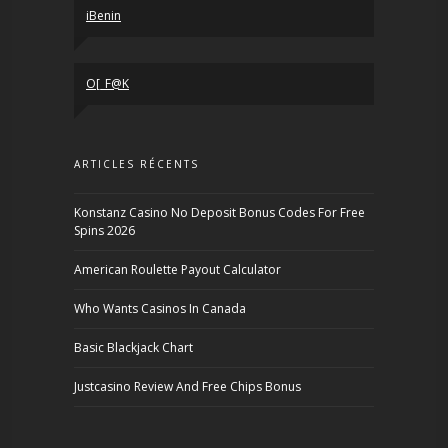
iBenin
O[_F@K
ARTICLES RÉCENTS
Konstanz Casino No Deposit Bonus Codes For Free
Spins 2026
American Roulette Payout Calculator
Who Wants Casinos In Canada
Basic Blackjack Chart
Justcasino Review And Free Chips Bonus