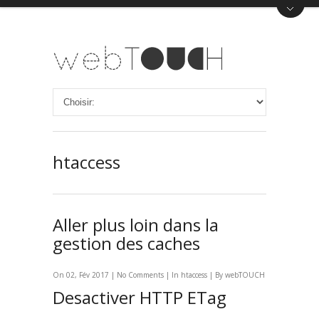
htaccess
Aller plus loin dans la
gestion des caches
On 02, Fév 2017 |
No Comments
| In
htaccess
| By webTOUCH
Desactiver HTTP ETag