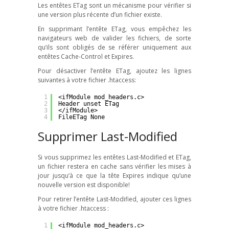
Les entêtes ETag sont un mécanisme pour vérifier si
une version plus récente d’un fichier existe.
En supprimant l’entête ETag
, vous empêchez les
navigateurs web de valider les fichiers, de sorte
qu’ils sont obligés de se référer uniquement aux
entêtes Cache-Control et Expires.
Pour désactiver l’entête ETag, ajoutez les lignes
suivantes à votre fichier .htaccess:
1
<ifModule mod_headers.c>
2
Header unset ETag
3
</ifModule>
4
FileETag None
Supprimer Last-Modified
Si vous supprimez les entêtes Last-Modified et ETag
,
un fichier restera en cache sans vérifier les mises à
jour jusqu’à ce que la tête Expires indique qu’une
nouvelle version est disponible!
Pour retirer l’entête Last-Modified, ajouter ces lignes
à votre fichier .htaccess :
1
<ifModule mod_headers.c>