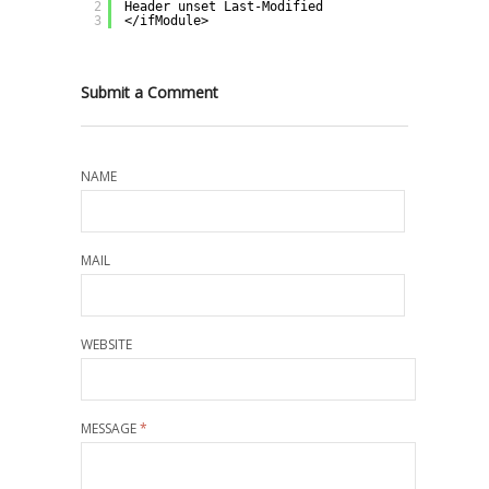
2
Header unset Last-Modified
3
</ifModule>
Submit a Comment
NAME
MAIL
WEBSITE
MESSAGE
*